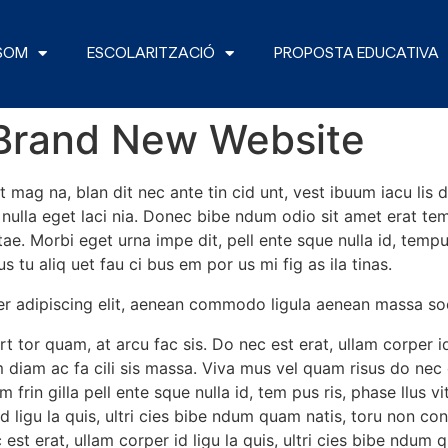
 SOM
ESCOLARITZACIÓ
PROPOSTA EDUCATIVA
Brand New Website
g na, blan dit nec ante tin cid unt, vest ibuum iacu lis du
t nulla eget laci nia. Donec bibe ndum odio sit amet erat te
itae. Morbi eget urna impe dit, pell ente sque nulla id, tempus
us tu aliq uet fau ci bus em por us mi fig as ila tinas.
er adipiscing elit, aenean commodo ligula aenean massa so
ort tor quam, at arcu fac sis. Do nec est erat, ullam corper i
diam ac fa cili sis massa. Viva mus vel quam risus do nec est
rin gilla pell ente sque nulla id, tem pus ris, phase llus vi
id ligu la quis, ultri cies bibe ndum quam natis, toru non co
est erat, ullam corper id ligu la quis, ultri cies bibe ndum 