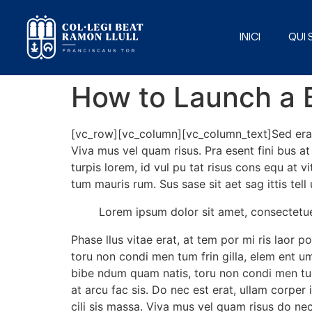
INICI
QUI
How to Launch a 
[vc_row][vc_column][vc_column_text]Sed erat ma
Viva mus vel quam risus. Pra esent fini bus a
turpis lorem, id vul pu tat risus cons equ at v
tum mauris rum. Sus sase sit aet sag ittis tell 
Lorem ipsum dolor sit amet, consectetu
Phase llus vitae erat, at tem por mi ris laor p
toru non condi men tum frin gilla, elem ent um 
bibe ndum quam natis, toru non condi men tum f
at arcu fac sis. Do nec est erat, ullam corper 
cili sis massa. Viva mus vel quam risus do nec 