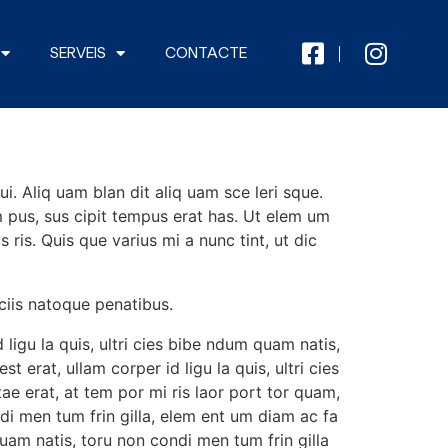
SERVEIS
CONTACTE
i. Aliq uam blan dit aliq uam sce leri sque.
m pus, sus cipit tempus erat has. Ut elem um
 ris. Quis que varius mi a nunc tint, ut dic
ciis natoque penatibus.
d ligu la quis, ultri cies bibe ndum quam natis,
 erat, ullam corper id ligu la quis, ultri cies
tae erat, at tem por mi ris laor port tor quam,
ndi men tum frin gilla, elem ent um diam ac fa
quam natis, toru non condi men tum frin gilla