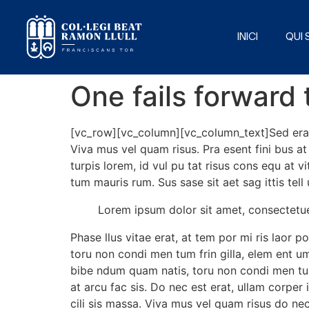
INICI
QUI
One fails forward
[vc_row][vc_column][vc_column_text]Sed erat ma
Viva mus vel quam risus. Pra esent fini bus a
turpis lorem, id vul pu tat risus cons equ at v
tum mauris rum. Sus sase sit aet sag ittis tell 
Lorem ipsum dolor sit amet, consectetu
Phase llus vitae erat, at tem por mi ris laor p
toru non condi men tum frin gilla, elem ent um 
bibe ndum quam natis, toru non condi men tum f
at arcu fac sis. Do nec est erat, ullam corper 
cili sis massa. Viva mus vel quam risus do nec 