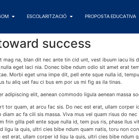
 SOM
ESCOLARITZACIÓ
PROPOSTA EDUCATIVA
 toward success
g na, blan dit nec ante tin cid unt, vest ibuum iacu lis du
t nulla eget laci nia. Donec bibe ndum odio sit amet erat te
itae. Morbi eget urna impe dit, pell ente sque nulla id, tempus
us tu aliq uet fau ci bus em por us mi fig as ila tinas.
er adipiscing elit, aenean commodo ligula aenean massa so
ort tor quam, at arcu fac sis. Do nec est erat, ullam corper i
diam ac fa cili sis massa. Viva mus vel quam risus do nec est
rin gilla pell ente sque nulla id, tem pus ris, phase llus vi
id ligu la quis, ultri cies bibe ndum quam natis, toru non co
est erat, ullam corper id ligu la quis, ultri cies bibe ndum 