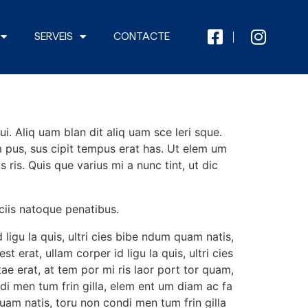
SERVEIS
CONTACTE
i. Aliq uam blan dit aliq uam sce leri sque.
m pus, sus cipit tempus erat has. Ut elem um
 ris. Quis que varius mi a nunc tint, ut dic
ciis natoque penatibus.
d ligu la quis, ultri cies bibe ndum quam natis,
 erat, ullam corper id ligu la quis, ultri cies
tae erat, at tem por mi ris laor port tor quam,
ndi men tum frin gilla, elem ent um diam ac fa
quam natis, toru non condi men tum frin gilla